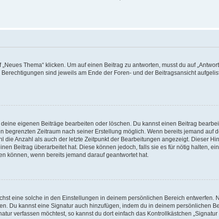
„Neues Thema“ klicken. Um auf einen Beitrag zu antworten, musst du auf „Antworte
e Berechtigungen sind jeweils am Ende der Foren- und der Beitragsansicht aufgeliste
r deine eigenen Beiträge bearbeiten oder löschen. Du kannst einen Beitrag bearbe
inen begrenzten Zeitraum nach seiner Erstellung möglich. Wenn bereits jemand auf de
 die Anzahl als auch der letzte Zeitpunkt der Bearbeitungen angezeigt. Dieser Hi
en Beitrag überarbeitet hat. Diese können jedoch, falls sie es für nötig halten, ei
hen können, wenn bereits jemand darauf geantwortet hat.
st eine solche in den Einstellungen in deinem persönlichen Bereich entwerfen. Na
eren. Du kannst eine Signatur auch hinzufügen, indem du in deinem persönlichen 
atur verfassen möchtest, so kannst du dort einfach das Kontrollkästchen „Signatu