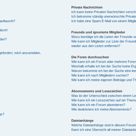
Private Nachrichten
Ich kann keine Privaten Nachrichten versch
Ich bekomme ständig unerwünschte Private
auftaucht?
Ich habe eine Spam-E-Mail von einem Mitgli
alsch!
Freunde und ignorierte Mitglieder
Wozu benötige ich die Listen der Freunde un
rden?
Wie kann ich Mitglieder zur Liste der Freund
wieder aus den Listen entfernen?
fgefordert, mich anzumelden.
Die Foren durchsuchen
Wie kann ich ein Forum oder mehrere For
Weshalb erhalte ich bei der Suche keine Er
Warum bekomme ich bei der Suche eine lee
Wie kann ich nach Mitgliedern suchen?
Wie kann ich meine eigenen Beiträge und T
Abonnements und Lesezeichen
Was ist der Unterschied zwischen einem L
Wie kann ich ein Lesezeichen auf ein Them
Wie kann ich ein Forum abonnieren?
Wie deaktiviere ich meine Abonnements?
gs?
Dateianhänge
Welche Dateianhänge sind in diesem Forum
Kann ich eine Übersicht all meiner Dateian