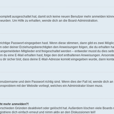
g komplett ausgeschaltet hat, damit sich keine neuen Benutzer mehr anmelden könn
 wurden. Um Hilfe zu erhalten, wende dich an die Board-Administration.
 richtige Passwort eingegeben hast. Wenn diese stimmen, dann gibt es zwei Mögl
tern oder deiner Erziehungsberechtigten den Anweisungen folgen, die du erhalten ha
u angemeldeten Mitglieder erst freigeschaltet werden – entweder musst du dies selbs
. Wenn du eine E-Mail erhalten hast, folge den dort enthaltenen Anweisungen. Ansons
 dir sicher bist, dass deine E-Mail-Adresse korrekt eingegeben wurde, dann kontak
Benutzername und dein Passwort richtig sind. Wenn dies der Fall ist, wende dich a
ionsproblem mit der Website vorliegt, welches ein Administrator lösen muss.
icht mehr anmelden?!
erschieden Gründen deaktiviert oder gelöscht hat. Außerdem löschen viele Boards r
triere dich einfach erneut und nimm aktiv an den Diskussionen teil!