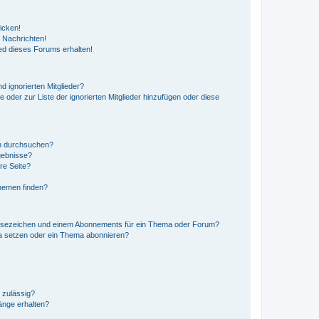
icken!
 Nachrichten!
ed dieses Forums erhalten!
d ignorierten Mitglieder?
e oder zur Liste der ignorierten Mitglieder hinzufügen oder diese
en durchsuchen?
gebnisse?
re Seite?
hemen finden?
esezeichen und einem Abonnements für ein Thema oder Forum?
a setzen oder ein Thema abonnieren?
 zulässig?
hänge erhalten?