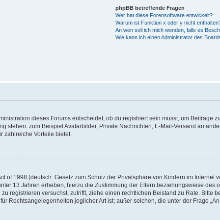
phpBB betreffende Fragen
Wer hat diese Forensoftware entwickelt?
Warum ist Funktion x oder y nicht enthalten
An wen soll ich mich wenden, falls es Besc
Wie kann ich einen Administrator des Board
istration dieses Forums entscheidet, ob du registriert sein musst, um Beiträge zu s
ung stehen: zum Beispiel Avatarbilder, Private Nachrichten, E-Mail-Versand an ander
 zahlreiche Vorteile bietet.
t of 1998 (deutsch: Gesetz zum Schutz der Privatsphäre von Kindern im Internet vo
unter 13 Jahren erheben, hierzu die Zustimmung der Eltern beziehungsweise des o
h zu registrieren versuchst, zutrifft, ziehe einen rechtlichen Beistand zu Rate. Bit
für Rechtsangelegenheiten jeglicher Art ist; außer solchen, die unter der Frage „
.