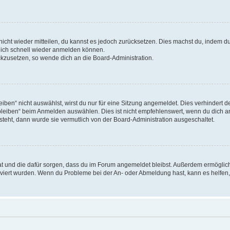
 nicht wieder mitteilen, du kannst es jedoch zurücksetzen. Dies machst du, indem 
 dich schnell wieder anmelden können.
ückzusetzen, so wende dich an die Board-Administration.
en“ nicht auswählst, wirst du nur für eine Sitzung angemeldet. Dies verhindert 
leiben“ beim Anmelden auswählen. Dies ist nicht empfehlenswert, wenn du dich an
 steht, dann wurde sie vermutlich von der Board-Administration ausgeschaltet.
 hat und die dafür sorgen, dass du im Forum angemeldet bleibst. Außerdem ermögli
tiviert wurden. Wenn du Probleme bei der An- oder Abmeldung hast, kann es helfen