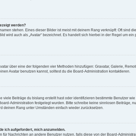
gezeigt werden?
amen stehen. Eines dieser Bilder ist meist mit deinem Rang verknüpft: Oft sind di
ld wird auch als „Avatar“ bezeichnet. Es handelt sich hierbei in der Regel um ein
 Avatar über eine der folgenden vier Methoden hinzufügen: Gravatar, Galerie, Rem
en Avatar benutzen kannst, solltest du die Board-Administration kontaktieren.
viele Beiträge du bislang erstellt hast oder identifizieren bestimmte Benutzer w
 Board-Administration festgelegt wurden. Bitte schreibe keine sinnlosen Beiträge
wird deinen Rang unter Umständen einfach wieder zurücksetzen.
rde ich aufgefordert, mich anzumelden.
ion für Nachrichten an andere Benutzer nutzen, falls diese von der Board-Administ