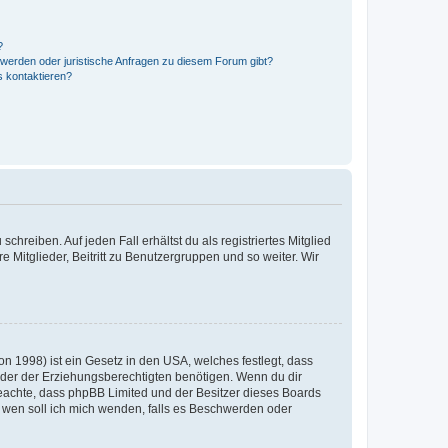
?
hwerden oder juristische Anfragen zu diesem Forum gibt?
s kontaktieren?
chreiben. Auf jeden Fall erhältst du als registriertes Mitglied
e Mitglieder, Beitritt zu Benutzergruppen und so weiter. Wir
n 1998) ist ein Gesetz in den USA, welches festlegt, dass
der der Erziehungsberechtigten benötigen. Wenn du dir
te beachte, dass phpBB Limited und der Besitzer dieses Boards
An wen soll ich mich wenden, falls es Beschwerden oder