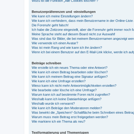
Wozu ist die Funktion „Alle Cookies löschen“?
Benutzerpräferenzen und -einstellungen
Wie kann ich meine Einstellungen ändern?
Wie kann ich verhindern, dass mein Benutzername in der Online-Liste 
Die Forenuhr geht falsch!
Ich habe die Zeitzone eingestellt, aber die Forenuhr geht immer noch f
Meine Sprache steht auf diesem Board nicht zur Auswahl!
Was sind das für Bilder, die bei meinem Benutzernamen angezeigt we
Wie verwende ich einen Avatar?
Was ist mein Rang und wie kann ich ihn ändern?
Wenn ich bei einem Benutzer auf den E-Mail-Link klicke, werde ich au
Beiträge schreiben
Wie erstelle ich ein neues Thema oder eine Antwort?
Wie kann ich einen Beitrag bearbeiten oder löschen?
Wie kann ich meinem Beitrag eine Signatur anfügen?
Wie kann ich eine Umfrage erstellen?
Wieso kann ich nicht mehr Antwortmöglichkeiten erstellen?
Wie bearbeite oder lösche ich eine Umfrage?
Warum kann ich auf bestimmte Foren nicht zugreifen?
Weshalb kann ich keine Dateianhänge anfügen?
Weshalb wurde ich verwarnt?
Wie kann ich Beiträge den Moderatoren melden?
Was bewirkt die „Speichern“-Schaltfläche beim Schreiben eines Beitra
Warum muss mein Beitrag erst freigegeben werden?
Wie markiere ich ein Thema als neu?
Textformatierung und Thementypen