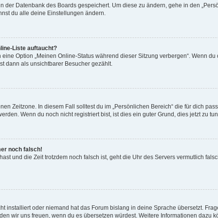
n in der Datenbank des Boards gespeichert. Um diese zu ändern, gehe in den „Persö
nst du alle deine Einstellungen ändern.
ine-Liste auftaucht?
n eine Option „Meinen Online-Status während dieser Sitzung verbergen“. Wenn du d
st dann als unsichtbarer Besucher gezählt.
en Zeitzone. In diesem Fall solltest du im „Persönlichen Bereich“ die für dich passe
den. Wenn du noch nicht registriert bist, ist dies ein guter Grund, dies jetzt zu tun
mer noch falsch!
t hast und die Zeit trotzdem noch falsch ist, geht die Uhr des Servers vermutlich fal
t installiert oder niemand hat das Forum bislang in deine Sprache übersetzt. Frag
, würden wir uns freuen, wenn du es übersetzen würdest. Weitere Informationen dazu