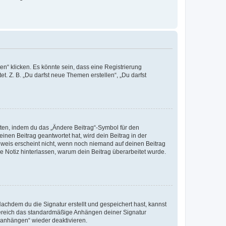
n“ klicken. Es könnte sein, dass eine Registrierung
t. Z. B. „Du darfst neue Themen erstellen“, „Du darfst
iten, indem du das „Ändere Beitrag“-Symbol für den
inen Beitrag geantwortet hat, wird dein Beitrag in der
nweis erscheint nicht, wenn noch niemand auf deinen Beitrag
ne Notiz hinterlassen, warum dein Beitrag überarbeitet wurde.
chdem du die Signatur erstellt und gespeichert hast, kannst
Bereich das standardmäßige Anhängen deiner Signatur
r anhängen“ wieder deaktivieren.