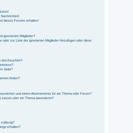
icken!
 Nachrichten!
ed dieses Forums erhalten!
d ignorierten Mitglieder?
e oder zur Liste der ignorierten Mitglieder hinzufügen oder diese
en durchsuchen?
gebnisse?
re Seite?
hemen finden?
esezeichen und einem Abonnements für ein Thema oder Forum?
a setzen oder ein Thema abonnieren?
 zulässig?
hänge erhalten?