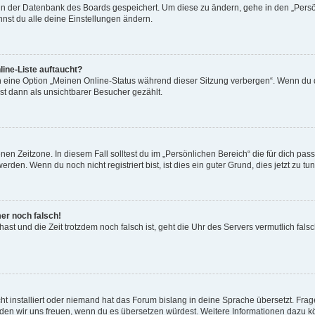
n in der Datenbank des Boards gespeichert. Um diese zu ändern, gehe in den „Persö
nst du alle deine Einstellungen ändern.
ine-Liste auftaucht?
n eine Option „Meinen Online-Status während dieser Sitzung verbergen“. Wenn du d
st dann als unsichtbarer Besucher gezählt.
en Zeitzone. In diesem Fall solltest du im „Persönlichen Bereich“ die für dich passe
den. Wenn du noch nicht registriert bist, ist dies ein guter Grund, dies jetzt zu tun
mer noch falsch!
t hast und die Zeit trotzdem noch falsch ist, geht die Uhr des Servers vermutlich fal
t installiert oder niemand hat das Forum bislang in deine Sprache übersetzt. Frag
, würden wir uns freuen, wenn du es übersetzen würdest. Weitere Informationen dazu