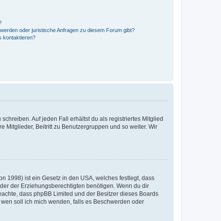
?
hwerden oder juristische Anfragen zu diesem Forum gibt?
s kontaktieren?
chreiben. Auf jeden Fall erhältst du als registriertes Mitglied
e Mitglieder, Beitritt zu Benutzergruppen und so weiter. Wir
n 1998) ist ein Gesetz in den USA, welches festlegt, dass
der der Erziehungsberechtigten benötigen. Wenn du dir
te beachte, dass phpBB Limited und der Besitzer dieses Boards
An wen soll ich mich wenden, falls es Beschwerden oder