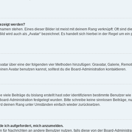
gezeigt werden?
amen stehen. Eines dieser Bilder ist meist mit deinem Rang verknüpft: Oft sind di
ld wird auch als „Avatar“ bezeichnet. Es handelt sich hierbei in der Regel um ein
 Avatar über eine der folgenden vier Methoden hinzufügen: Gravatar, Galerie, Rem
en Avatar benutzen kannst, solltest du die Board-Administration kontaktieren.
viele Beiträge du bislang erstellt hast oder identifizieren bestimmte Benutzer w
 Board-Administration festgelegt wurden. Bitte schreibe keine sinnlosen Beiträge
wird deinen Rang unter Umständen einfach wieder zurücksetzen.
rde ich aufgefordert, mich anzumelden.
ion für Nachrichten an andere Benutzer nutzen, falls diese von der Board-Administ