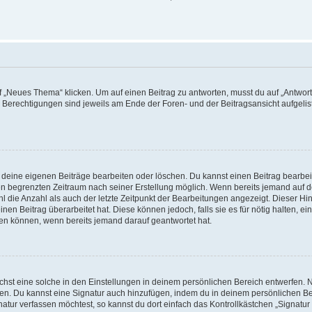
„Neues Thema“ klicken. Um auf einen Beitrag zu antworten, musst du auf „Antworte
e Berechtigungen sind jeweils am Ende der Foren- und der Beitragsansicht aufgeliste
r deine eigenen Beiträge bearbeiten oder löschen. Du kannst einen Beitrag bearbe
inen begrenzten Zeitraum nach seiner Erstellung möglich. Wenn bereits jemand auf de
 die Anzahl als auch der letzte Zeitpunkt der Bearbeitungen angezeigt. Dieser Hi
en Beitrag überarbeitet hat. Diese können jedoch, falls sie es für nötig halten, ei
hen können, wenn bereits jemand darauf geantwortet hat.
st eine solche in den Einstellungen in deinem persönlichen Bereich entwerfen. Na
eren. Du kannst eine Signatur auch hinzufügen, indem du in deinem persönlichen 
atur verfassen möchtest, so kannst du dort einfach das Kontrollkästchen „Signatu