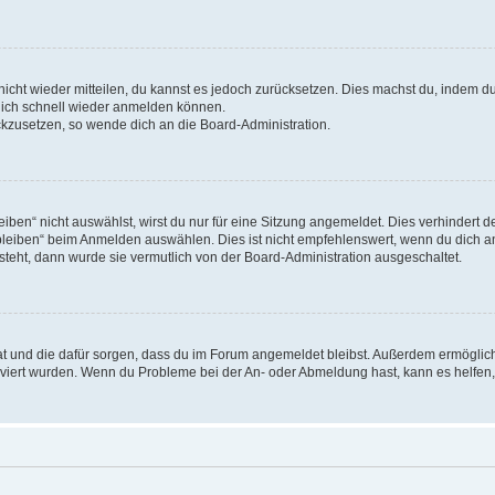
 nicht wieder mitteilen, du kannst es jedoch zurücksetzen. Dies machst du, indem 
 dich schnell wieder anmelden können.
ückzusetzen, so wende dich an die Board-Administration.
en“ nicht auswählst, wirst du nur für eine Sitzung angemeldet. Dies verhindert 
leiben“ beim Anmelden auswählen. Dies ist nicht empfehlenswert, wenn du dich an
 steht, dann wurde sie vermutlich von der Board-Administration ausgeschaltet.
 hat und die dafür sorgen, dass du im Forum angemeldet bleibst. Außerdem ermögli
tiviert wurden. Wenn du Probleme bei der An- oder Abmeldung hast, kann es helfen