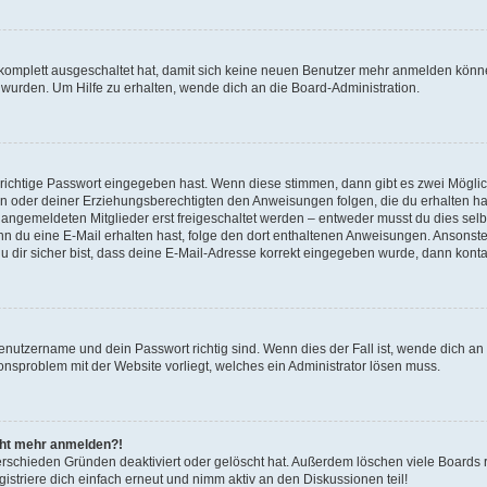
g komplett ausgeschaltet hat, damit sich keine neuen Benutzer mehr anmelden könn
 wurden. Um Hilfe zu erhalten, wende dich an die Board-Administration.
 richtige Passwort eingegeben hast. Wenn diese stimmen, dann gibt es zwei Mögl
tern oder deiner Erziehungsberechtigten den Anweisungen folgen, die du erhalten ha
u angemeldeten Mitglieder erst freigeschaltet werden – entweder musst du dies selbs
. Wenn du eine E-Mail erhalten hast, folge den dort enthaltenen Anweisungen. Ansons
 dir sicher bist, dass deine E-Mail-Adresse korrekt eingegeben wurde, dann kontak
Benutzername und dein Passwort richtig sind. Wenn dies der Fall ist, wende dich a
ionsproblem mit der Website vorliegt, welches ein Administrator lösen muss.
icht mehr anmelden?!
erschieden Gründen deaktiviert oder gelöscht hat. Außerdem löschen viele Boards r
triere dich einfach erneut und nimm aktiv an den Diskussionen teil!