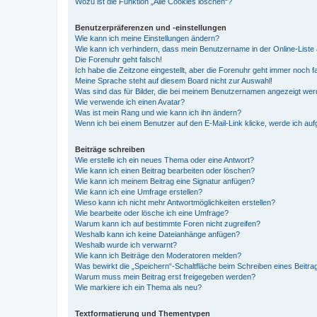
Wozu ist die Funktion „Alle Cookies löschen“?
Benutzerpräferenzen und -einstellungen
Wie kann ich meine Einstellungen ändern?
Wie kann ich verhindern, dass mein Benutzername in der Online-Liste 
Die Forenuhr geht falsch!
Ich habe die Zeitzone eingestellt, aber die Forenuhr geht immer noch f
Meine Sprache steht auf diesem Board nicht zur Auswahl!
Was sind das für Bilder, die bei meinem Benutzernamen angezeigt we
Wie verwende ich einen Avatar?
Was ist mein Rang und wie kann ich ihn ändern?
Wenn ich bei einem Benutzer auf den E-Mail-Link klicke, werde ich au
Beiträge schreiben
Wie erstelle ich ein neues Thema oder eine Antwort?
Wie kann ich einen Beitrag bearbeiten oder löschen?
Wie kann ich meinem Beitrag eine Signatur anfügen?
Wie kann ich eine Umfrage erstellen?
Wieso kann ich nicht mehr Antwortmöglichkeiten erstellen?
Wie bearbeite oder lösche ich eine Umfrage?
Warum kann ich auf bestimmte Foren nicht zugreifen?
Weshalb kann ich keine Dateianhänge anfügen?
Weshalb wurde ich verwarnt?
Wie kann ich Beiträge den Moderatoren melden?
Was bewirkt die „Speichern“-Schaltfläche beim Schreiben eines Beitra
Warum muss mein Beitrag erst freigegeben werden?
Wie markiere ich ein Thema als neu?
Textformatierung und Thementypen