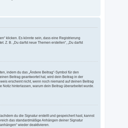
n“ klicken. Es könnte sein, dass eine Registrierung
t. Z. B. „Du darfst neue Themen erstellen“, „Du darfst
iten, indem du das „Ändere Beitrag“-Symbol für den
inen Beitrag geantwortet hat, wird dein Beitrag in der
nweis erscheint nicht, wenn noch niemand auf deinen Beitrag
ne Notiz hinterlassen, warum dein Beitrag überarbeitet wurde.
chdem du die Signatur erstellt und gespeichert hast, kannst
Bereich das standardmäßige Anhängen deiner Signatur
r anhängen“ wieder deaktivieren.