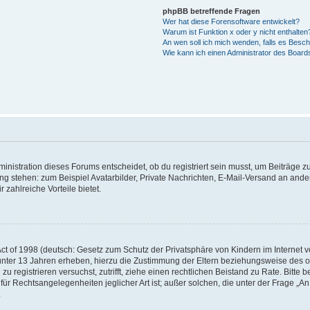
phpBB betreffende Fragen
Wer hat diese Forensoftware entwickelt?
Warum ist Funktion x oder y nicht enthalten
An wen soll ich mich wenden, falls es Besc
Wie kann ich einen Administrator des Board
istration dieses Forums entscheidet, ob du registriert sein musst, um Beiträge zu s
ung stehen: zum Beispiel Avatarbilder, Private Nachrichten, E-Mail-Versand an ander
 zahlreiche Vorteile bietet.
t of 1998 (deutsch: Gesetz zum Schutz der Privatsphäre von Kindern im Internet vo
unter 13 Jahren erheben, hierzu die Zustimmung der Eltern beziehungsweise des o
h zu registrieren versuchst, zutrifft, ziehe einen rechtlichen Beistand zu Rate. Bit
für Rechtsangelegenheiten jeglicher Art ist; außer solchen, die unter der Frage „
.