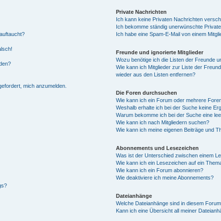
Private Nachrichten
Ich kann keine Privaten Nachrichten versch
Ich bekomme ständig unerwünschte Private
auftaucht?
Ich habe eine Spam-E-Mail von einem Mitgli
alsch!
Freunde und ignorierte Mitglieder
Wozu benötige ich die Listen der Freunde un
rden?
Wie kann ich Mitglieder zur Liste der Freund
wieder aus den Listen entfernen?
fgefordert, mich anzumelden.
Die Foren durchsuchen
Wie kann ich ein Forum oder mehrere For
Weshalb erhalte ich bei der Suche keine Er
Warum bekomme ich bei der Suche eine lee
Wie kann ich nach Mitgliedern suchen?
Wie kann ich meine eigenen Beiträge und T
Abonnements und Lesezeichen
Was ist der Unterschied zwischen einem L
Wie kann ich ein Lesezeichen auf ein Them
Wie kann ich ein Forum abonnieren?
Wie deaktiviere ich meine Abonnements?
gs?
Dateianhänge
Welche Dateianhänge sind in diesem Forum
Kann ich eine Übersicht all meiner Dateian