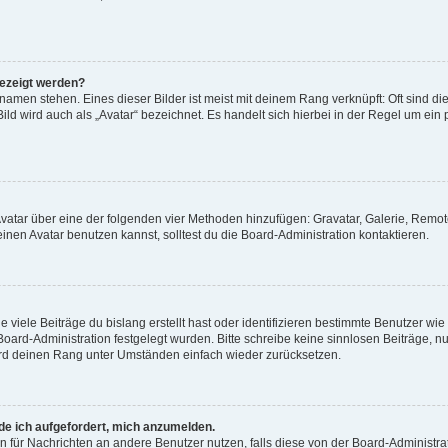
gezeigt werden?
amen stehen. Eines dieser Bilder ist meist mit deinem Rang verknüpft: Oft sind di
ld wird auch als „Avatar“ bezeichnet. Es handelt sich hierbei in der Regel um ein
 Avatar über eine der folgenden vier Methoden hinzufügen: Gravatar, Galerie, Rem
en Avatar benutzen kannst, solltest du die Board-Administration kontaktieren.
viele Beiträge du bislang erstellt hast oder identifizieren bestimmte Benutzer w
 Board-Administration festgelegt wurden. Bitte schreibe keine sinnlosen Beiträge
wird deinen Rang unter Umständen einfach wieder zurücksetzen.
rde ich aufgefordert, mich anzumelden.
ion für Nachrichten an andere Benutzer nutzen, falls diese von der Board-Administ