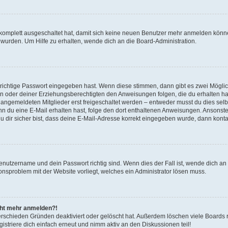
g komplett ausgeschaltet hat, damit sich keine neuen Benutzer mehr anmelden könn
 wurden. Um Hilfe zu erhalten, wende dich an die Board-Administration.
 richtige Passwort eingegeben hast. Wenn diese stimmen, dann gibt es zwei Mögl
tern oder deiner Erziehungsberechtigten den Anweisungen folgen, die du erhalten ha
u angemeldeten Mitglieder erst freigeschaltet werden – entweder musst du dies selbs
. Wenn du eine E-Mail erhalten hast, folge den dort enthaltenen Anweisungen. Ansons
 dir sicher bist, dass deine E-Mail-Adresse korrekt eingegeben wurde, dann kontak
Benutzername und dein Passwort richtig sind. Wenn dies der Fall ist, wende dich a
ionsproblem mit der Website vorliegt, welches ein Administrator lösen muss.
icht mehr anmelden?!
erschieden Gründen deaktiviert oder gelöscht hat. Außerdem löschen viele Boards r
triere dich einfach erneut und nimm aktiv an den Diskussionen teil!