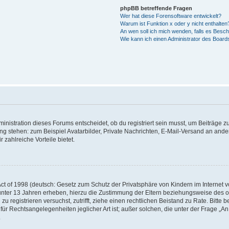
phpBB betreffende Fragen
Wer hat diese Forensoftware entwickelt?
Warum ist Funktion x oder y nicht enthalten
An wen soll ich mich wenden, falls es Besc
Wie kann ich einen Administrator des Board
istration dieses Forums entscheidet, ob du registriert sein musst, um Beiträge zu s
ung stehen: zum Beispiel Avatarbilder, Private Nachrichten, E-Mail-Versand an ander
 zahlreiche Vorteile bietet.
t of 1998 (deutsch: Gesetz zum Schutz der Privatsphäre von Kindern im Internet vo
unter 13 Jahren erheben, hierzu die Zustimmung der Eltern beziehungsweise des o
h zu registrieren versuchst, zutrifft, ziehe einen rechtlichen Beistand zu Rate. Bit
für Rechtsangelegenheiten jeglicher Art ist; außer solchen, die unter der Frage „
.