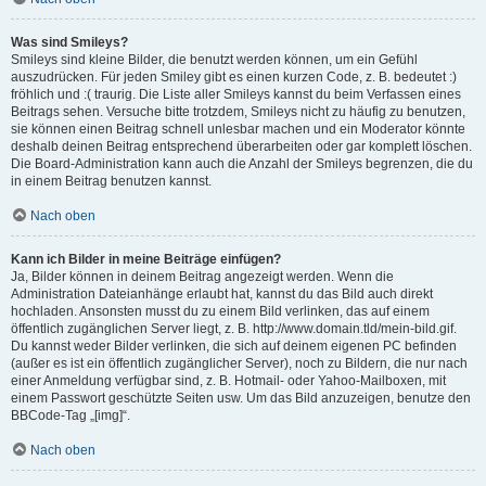
Was sind Smileys?
Smileys sind kleine Bilder, die benutzt werden können, um ein Gefühl
auszudrücken. Für jeden Smiley gibt es einen kurzen Code, z. B. bedeutet :)
fröhlich und :( traurig. Die Liste aller Smileys kannst du beim Verfassen eines
Beitrags sehen. Versuche bitte trotzdem, Smileys nicht zu häufig zu benutzen,
sie können einen Beitrag schnell unlesbar machen und ein Moderator könnte
deshalb deinen Beitrag entsprechend überarbeiten oder gar komplett löschen.
Die Board-Administration kann auch die Anzahl der Smileys begrenzen, die du
in einem Beitrag benutzen kannst.
Nach oben
Kann ich Bilder in meine Beiträge einfügen?
Ja, Bilder können in deinem Beitrag angezeigt werden. Wenn die
Administration Dateianhänge erlaubt hat, kannst du das Bild auch direkt
hochladen. Ansonsten musst du zu einem Bild verlinken, das auf einem
öffentlich zugänglichen Server liegt, z. B. http://www.domain.tld/mein-bild.gif.
Du kannst weder Bilder verlinken, die sich auf deinem eigenen PC befinden
(außer es ist ein öffentlich zugänglicher Server), noch zu Bildern, die nur nach
einer Anmeldung verfügbar sind, z. B. Hotmail- oder Yahoo-Mailboxen, mit
einem Passwort geschützte Seiten usw. Um das Bild anzuzeigen, benutze den
BBCode-Tag „[img]“.
Nach oben