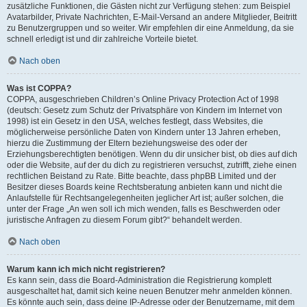
zusätzliche Funktionen, die Gästen nicht zur Verfügung stehen: zum Beispiel
Avatarbilder, Private Nachrichten, E-Mail-Versand an andere Mitglieder, Beitritt
zu Benutzergruppen und so weiter. Wir empfehlen dir eine Anmeldung, da sie
schnell erledigt ist und dir zahlreiche Vorteile bietet.
Nach oben
Was ist COPPA?
COPPA, ausgeschrieben Children’s Online Privacy Protection Act of 1998
(deutsch: Gesetz zum Schutz der Privatsphäre von Kindern im Internet von
1998) ist ein Gesetz in den USA, welches festlegt, dass Websites, die
möglicherweise persönliche Daten von Kindern unter 13 Jahren erheben,
hierzu die Zustimmung der Eltern beziehungsweise des oder der
Erziehungsberechtigten benötigen. Wenn du dir unsicher bist, ob dies auf dich
oder die Website, auf der du dich zu registrieren versuchst, zutrifft, ziehe einen
rechtlichen Beistand zu Rate. Bitte beachte, dass phpBB Limited und der
Besitzer dieses Boards keine Rechtsberatung anbieten kann und nicht die
Anlaufstelle für Rechtsangelegenheiten jeglicher Art ist; außer solchen, die
unter der Frage „An wen soll ich mich wenden, falls es Beschwerden oder
juristische Anfragen zu diesem Forum gibt?“ behandelt werden.
Nach oben
Warum kann ich mich nicht registrieren?
Es kann sein, dass die Board-Administration die Registrierung komplett
ausgeschaltet hat, damit sich keine neuen Benutzer mehr anmelden können.
Es könnte auch sein, dass deine IP-Adresse oder der Benutzername, mit dem