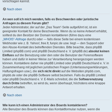
vorschlagen kannst.
Nach oben
An wen soll ich mich wenden, falls es Beschwerden oder juristische
Anfragen zu diesem Forum gibt?
Jeder Administrator, der auf der „Das Team“-Seite aufgeführt ist, ist ein
geeigneter Kontakt für deine Beschwerde. Wenn du so keine Antwort erhältst,
solltest du den Besitzer der Domain kontaktieren (führe dazu eine
„WHOIS“-Abfrage
durch) oder — falls diese Seite bei einem kostenlosen
Webhoster wie z. B. Yahoo!, free.fr, funpic.de usw. liegt — den Support oder
den Abuse-Kontakt des betreffenden Dienstes. Bitte beachte, dass phpBB
Limited (phpBB.com) und phpBB Deutschland e. V. (phpBB.de)
absolut keinen
Einfluss
auf die Benutzung oder den oder die Benutzer der Forensoftware
haben und dafür in keiner Weise zur Verantwortung herangezogen werden
können. Kontaktiere daher nie phpBB Limited oder phpBB Deutschland e. V. in
Zusammenhang mit jeglichen juristischen Fragen (Unterlassungserklärungen,
Haftungsfragen usw.), die
sich nicht direkt
auf die Websiten phpbb.com,
phpbb.de oder die phpBB-Software selbst beziehen. Falls du phpBB Limited
oder phpBB Deutschland e. V. E-Mails schreibst, die die
Softwarenutzung
durch Dritte
betreffen, so wirst du, wenn überhaupt, höchstens eine knappe
Antwort erhalten.
Nach oben
Wie kann ich einen Administrator des Boards kontaktieren?
Alle Benutzer des Boards können das Kontaktformular nutzen, wenn die