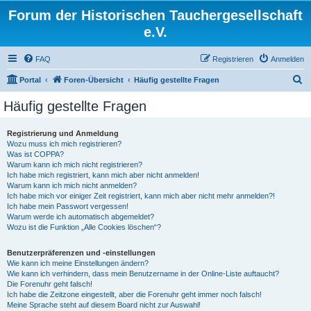
Forum der Historischen Tauchergesellschaft
e.V.
FAQ
Registrieren
Anmelden
S
Portal
Foren-Übersicht
Häufig gestellte Fragen
u
Häufig gestellte Fragen
c
h
Registrierung und Anmeldung
Wozu muss ich mich registrieren?
e
Was ist COPPA?
Warum kann ich mich nicht registrieren?
Ich habe mich registriert, kann mich aber nicht anmelden!
Warum kann ich mich nicht anmelden?
Ich habe mich vor einiger Zeit registriert, kann mich aber nicht mehr anmelden?!
Ich habe mein Passwort vergessen!
Warum werde ich automatisch abgemeldet?
Wozu ist die Funktion „Alle Cookies löschen“?
Benutzerpräferenzen und -einstellungen
Wie kann ich meine Einstellungen ändern?
Wie kann ich verhindern, dass mein Benutzername in der Online-Liste auftaucht?
Die Forenuhr geht falsch!
Ich habe die Zeitzone eingestellt, aber die Forenuhr geht immer noch falsch!
Meine Sprache steht auf diesem Board nicht zur Auswahl!