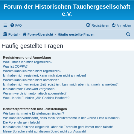
Forum der Historischen Tauchergesellschaft
e.V.
FAQ
Registrieren
Anmelden
S
Portal
Foren-Übersicht
Häufig gestellte Fragen
u
Häufig gestellte Fragen
c
h
Registrierung und Anmeldung
Wozu muss ich mich registrieren?
e
Was ist COPPA?
Warum kann ich mich nicht registrieren?
Ich habe mich registriert, kann mich aber nicht anmelden!
Warum kann ich mich nicht anmelden?
Ich habe mich vor einiger Zeit registriert, kann mich aber nicht mehr anmelden?!
Ich habe mein Passwort vergessen!
Warum werde ich automatisch abgemeldet?
Wozu ist die Funktion „Alle Cookies löschen“?
Benutzerpräferenzen und -einstellungen
Wie kann ich meine Einstellungen ändern?
Wie kann ich verhindern, dass mein Benutzername in der Online-Liste auftaucht?
Die Forenuhr geht falsch!
Ich habe die Zeitzone eingestellt, aber die Forenuhr geht immer noch falsch!
Meine Sprache steht auf diesem Board nicht zur Auswahl!