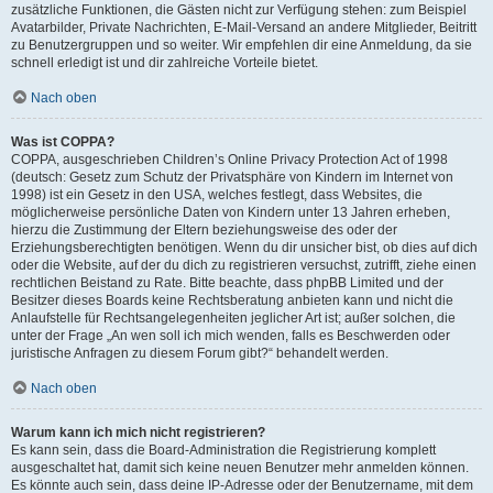
zusätzliche Funktionen, die Gästen nicht zur Verfügung stehen: zum Beispiel
Avatarbilder, Private Nachrichten, E-Mail-Versand an andere Mitglieder, Beitritt
zu Benutzergruppen und so weiter. Wir empfehlen dir eine Anmeldung, da sie
schnell erledigt ist und dir zahlreiche Vorteile bietet.
Nach oben
Was ist COPPA?
COPPA, ausgeschrieben Children’s Online Privacy Protection Act of 1998
(deutsch: Gesetz zum Schutz der Privatsphäre von Kindern im Internet von
1998) ist ein Gesetz in den USA, welches festlegt, dass Websites, die
möglicherweise persönliche Daten von Kindern unter 13 Jahren erheben,
hierzu die Zustimmung der Eltern beziehungsweise des oder der
Erziehungsberechtigten benötigen. Wenn du dir unsicher bist, ob dies auf dich
oder die Website, auf der du dich zu registrieren versuchst, zutrifft, ziehe einen
rechtlichen Beistand zu Rate. Bitte beachte, dass phpBB Limited und der
Besitzer dieses Boards keine Rechtsberatung anbieten kann und nicht die
Anlaufstelle für Rechtsangelegenheiten jeglicher Art ist; außer solchen, die
unter der Frage „An wen soll ich mich wenden, falls es Beschwerden oder
juristische Anfragen zu diesem Forum gibt?“ behandelt werden.
Nach oben
Warum kann ich mich nicht registrieren?
Es kann sein, dass die Board-Administration die Registrierung komplett
ausgeschaltet hat, damit sich keine neuen Benutzer mehr anmelden können.
Es könnte auch sein, dass deine IP-Adresse oder der Benutzername, mit dem