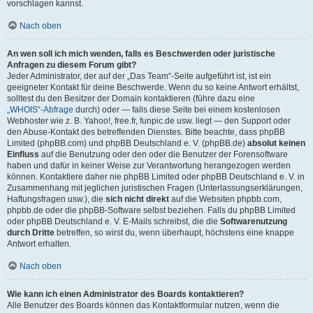
vorschlagen kannst.
Nach oben
An wen soll ich mich wenden, falls es Beschwerden oder juristische
Anfragen zu diesem Forum gibt?
Jeder Administrator, der auf der „Das Team“-Seite aufgeführt ist, ist ein
geeigneter Kontakt für deine Beschwerde. Wenn du so keine Antwort erhältst,
solltest du den Besitzer der Domain kontaktieren (führe dazu eine
„WHOIS“-Abfrage
durch) oder — falls diese Seite bei einem kostenlosen
Webhoster wie z. B. Yahoo!, free.fr, funpic.de usw. liegt — den Support oder
den Abuse-Kontakt des betreffenden Dienstes. Bitte beachte, dass phpBB
Limited (phpBB.com) und phpBB Deutschland e. V. (phpBB.de)
absolut keinen
Einfluss
auf die Benutzung oder den oder die Benutzer der Forensoftware
haben und dafür in keiner Weise zur Verantwortung herangezogen werden
können. Kontaktiere daher nie phpBB Limited oder phpBB Deutschland e. V. in
Zusammenhang mit jeglichen juristischen Fragen (Unterlassungserklärungen,
Haftungsfragen usw.), die
sich nicht direkt
auf die Websiten phpbb.com,
phpbb.de oder die phpBB-Software selbst beziehen. Falls du phpBB Limited
oder phpBB Deutschland e. V. E-Mails schreibst, die die
Softwarenutzung
durch Dritte
betreffen, so wirst du, wenn überhaupt, höchstens eine knappe
Antwort erhalten.
Nach oben
Wie kann ich einen Administrator des Boards kontaktieren?
Alle Benutzer des Boards können das Kontaktformular nutzen, wenn die