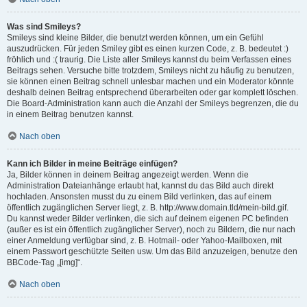
Was sind Smileys?
Smileys sind kleine Bilder, die benutzt werden können, um ein Gefühl
auszudrücken. Für jeden Smiley gibt es einen kurzen Code, z. B. bedeutet :)
fröhlich und :( traurig. Die Liste aller Smileys kannst du beim Verfassen eines
Beitrags sehen. Versuche bitte trotzdem, Smileys nicht zu häufig zu benutzen,
sie können einen Beitrag schnell unlesbar machen und ein Moderator könnte
deshalb deinen Beitrag entsprechend überarbeiten oder gar komplett löschen.
Die Board-Administration kann auch die Anzahl der Smileys begrenzen, die du
in einem Beitrag benutzen kannst.
Nach oben
Kann ich Bilder in meine Beiträge einfügen?
Ja, Bilder können in deinem Beitrag angezeigt werden. Wenn die
Administration Dateianhänge erlaubt hat, kannst du das Bild auch direkt
hochladen. Ansonsten musst du zu einem Bild verlinken, das auf einem
öffentlich zugänglichen Server liegt, z. B. http://www.domain.tld/mein-bild.gif.
Du kannst weder Bilder verlinken, die sich auf deinem eigenen PC befinden
(außer es ist ein öffentlich zugänglicher Server), noch zu Bildern, die nur nach
einer Anmeldung verfügbar sind, z. B. Hotmail- oder Yahoo-Mailboxen, mit
einem Passwort geschützte Seiten usw. Um das Bild anzuzeigen, benutze den
BBCode-Tag „[img]“.
Nach oben