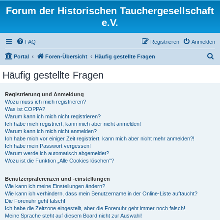
Forum der Historischen Tauchergesellschaft
e.V.
FAQ
Registrieren
Anmelden
S
Portal
Foren-Übersicht
Häufig gestellte Fragen
u
Häufig gestellte Fragen
c
h
Registrierung und Anmeldung
Wozu muss ich mich registrieren?
e
Was ist COPPA?
Warum kann ich mich nicht registrieren?
Ich habe mich registriert, kann mich aber nicht anmelden!
Warum kann ich mich nicht anmelden?
Ich habe mich vor einiger Zeit registriert, kann mich aber nicht mehr anmelden?!
Ich habe mein Passwort vergessen!
Warum werde ich automatisch abgemeldet?
Wozu ist die Funktion „Alle Cookies löschen“?
Benutzerpräferenzen und -einstellungen
Wie kann ich meine Einstellungen ändern?
Wie kann ich verhindern, dass mein Benutzername in der Online-Liste auftaucht?
Die Forenuhr geht falsch!
Ich habe die Zeitzone eingestellt, aber die Forenuhr geht immer noch falsch!
Meine Sprache steht auf diesem Board nicht zur Auswahl!