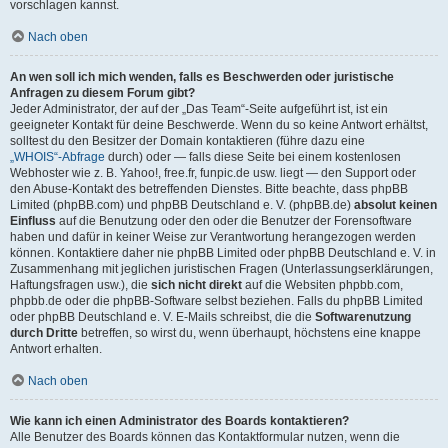
vorschlagen kannst.
Nach oben
An wen soll ich mich wenden, falls es Beschwerden oder juristische
Anfragen zu diesem Forum gibt?
Jeder Administrator, der auf der „Das Team“-Seite aufgeführt ist, ist ein
geeigneter Kontakt für deine Beschwerde. Wenn du so keine Antwort erhältst,
solltest du den Besitzer der Domain kontaktieren (führe dazu eine
„WHOIS“-Abfrage
durch) oder — falls diese Seite bei einem kostenlosen
Webhoster wie z. B. Yahoo!, free.fr, funpic.de usw. liegt — den Support oder
den Abuse-Kontakt des betreffenden Dienstes. Bitte beachte, dass phpBB
Limited (phpBB.com) und phpBB Deutschland e. V. (phpBB.de)
absolut keinen
Einfluss
auf die Benutzung oder den oder die Benutzer der Forensoftware
haben und dafür in keiner Weise zur Verantwortung herangezogen werden
können. Kontaktiere daher nie phpBB Limited oder phpBB Deutschland e. V. in
Zusammenhang mit jeglichen juristischen Fragen (Unterlassungserklärungen,
Haftungsfragen usw.), die
sich nicht direkt
auf die Websiten phpbb.com,
phpbb.de oder die phpBB-Software selbst beziehen. Falls du phpBB Limited
oder phpBB Deutschland e. V. E-Mails schreibst, die die
Softwarenutzung
durch Dritte
betreffen, so wirst du, wenn überhaupt, höchstens eine knappe
Antwort erhalten.
Nach oben
Wie kann ich einen Administrator des Boards kontaktieren?
Alle Benutzer des Boards können das Kontaktformular nutzen, wenn die