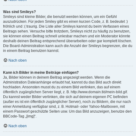
Was sind Smileys?
Smileys sind kleine Bilder, die benutzt werden können, um ein Gefühl
auszudrücken. Für jeden Smiley gibt es einen kurzen Code, z. B. bedeutet :)
fröhlich und :( traurig. Die Liste aller Smileys kannst du beim Verfassen eines
Beitrags sehen. Versuche bitte trotzdem, Smileys nicht zu häufig zu benutzen,
sie können einen Beitrag schnell unlesbar machen und ein Moderator könnte
deshalb deinen Beitrag entsprechend überarbeiten oder gar komplett löschen.
Die Board-Administration kann auch die Anzahl der Smileys begrenzen, die du
in einem Beitrag benutzen kannst.
Nach oben
Kann ich Bilder in meine Beiträge einfügen?
Ja, Bilder können in deinem Beitrag angezeigt werden. Wenn die
Administration Dateianhänge erlaubt hat, kannst du das Bild auch direkt
hochladen. Ansonsten musst du zu einem Bild verlinken, das auf einem
öffentlich zugänglichen Server liegt, z. B. http://www.domain.tld/mein-bild.gif.
Du kannst weder Bilder verlinken, die sich auf deinem eigenen PC befinden
(außer es ist ein öffentlich zugänglicher Server), noch zu Bildern, die nur nach
einer Anmeldung verfügbar sind, z. B. Hotmail- oder Yahoo-Mailboxen, mit
einem Passwort geschützte Seiten usw. Um das Bild anzuzeigen, benutze den
BBCode-Tag „[img]“.
Nach oben