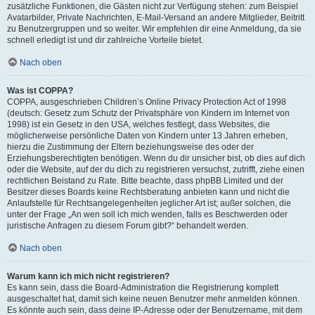
zusätzliche Funktionen, die Gästen nicht zur Verfügung stehen: zum Beispiel
Avatarbilder, Private Nachrichten, E-Mail-Versand an andere Mitglieder, Beitritt
zu Benutzergruppen und so weiter. Wir empfehlen dir eine Anmeldung, da sie
schnell erledigt ist und dir zahlreiche Vorteile bietet.
Nach oben
Was ist COPPA?
COPPA, ausgeschrieben Children’s Online Privacy Protection Act of 1998
(deutsch: Gesetz zum Schutz der Privatsphäre von Kindern im Internet von
1998) ist ein Gesetz in den USA, welches festlegt, dass Websites, die
möglicherweise persönliche Daten von Kindern unter 13 Jahren erheben,
hierzu die Zustimmung der Eltern beziehungsweise des oder der
Erziehungsberechtigten benötigen. Wenn du dir unsicher bist, ob dies auf dich
oder die Website, auf der du dich zu registrieren versuchst, zutrifft, ziehe einen
rechtlichen Beistand zu Rate. Bitte beachte, dass phpBB Limited und der
Besitzer dieses Boards keine Rechtsberatung anbieten kann und nicht die
Anlaufstelle für Rechtsangelegenheiten jeglicher Art ist; außer solchen, die
unter der Frage „An wen soll ich mich wenden, falls es Beschwerden oder
juristische Anfragen zu diesem Forum gibt?“ behandelt werden.
Nach oben
Warum kann ich mich nicht registrieren?
Es kann sein, dass die Board-Administration die Registrierung komplett
ausgeschaltet hat, damit sich keine neuen Benutzer mehr anmelden können.
Es könnte auch sein, dass deine IP-Adresse oder der Benutzername, mit dem