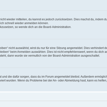
 nicht wieder mitteilen, du kannst es jedoch zurücksetzen. Dies machst du, indem 
 dich schnell wieder anmelden können.
ückzusetzen, so wende dich an die Board-Administration.
en“ nicht auswählst, wirst du nur für eine Sitzung angemeldet. Dies verhindert 
leiben“ beim Anmelden auswählen. Dies ist nicht empfehlenswert, wenn du dich an
 steht, dann wurde sie vermutlich von der Board-Administration ausgeschaltet.
 hat und die dafür sorgen, dass du im Forum angemeldet bleibst. Außerdem ermögli
tiviert wurden. Wenn du Probleme bei der An- oder Abmeldung hast, kann es helfen