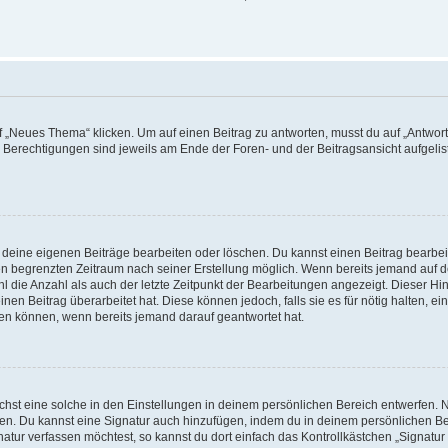
„Neues Thema“ klicken. Um auf einen Beitrag zu antworten, musst du auf „Antworte
e Berechtigungen sind jeweils am Ende der Foren- und der Beitragsansicht aufgeliste
r deine eigenen Beiträge bearbeiten oder löschen. Du kannst einen Beitrag bearbe
inen begrenzten Zeitraum nach seiner Erstellung möglich. Wenn bereits jemand auf de
 die Anzahl als auch der letzte Zeitpunkt der Bearbeitungen angezeigt. Dieser Hi
en Beitrag überarbeitet hat. Diese können jedoch, falls sie es für nötig halten, ei
hen können, wenn bereits jemand darauf geantwortet hat.
st eine solche in den Einstellungen in deinem persönlichen Bereich entwerfen. Na
eren. Du kannst eine Signatur auch hinzufügen, indem du in deinem persönlichen 
atur verfassen möchtest, so kannst du dort einfach das Kontrollkästchen „Signatu