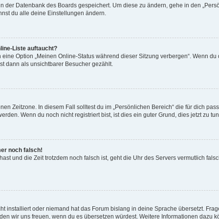
n in der Datenbank des Boards gespeichert. Um diese zu ändern, gehe in den „Persö
nst du alle deine Einstellungen ändern.
ine-Liste auftaucht?
n eine Option „Meinen Online-Status während dieser Sitzung verbergen“. Wenn du d
st dann als unsichtbarer Besucher gezählt.
en Zeitzone. In diesem Fall solltest du im „Persönlichen Bereich“ die für dich passe
den. Wenn du noch nicht registriert bist, ist dies ein guter Grund, dies jetzt zu tun
mer noch falsch!
t hast und die Zeit trotzdem noch falsch ist, geht die Uhr des Servers vermutlich fal
t installiert oder niemand hat das Forum bislang in deine Sprache übersetzt. Frag
, würden wir uns freuen, wenn du es übersetzen würdest. Weitere Informationen dazu