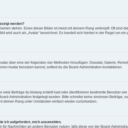
gezeigt werden?
amen stehen. Eines dieser Bilder ist meist mit deinem Rang verknüpft: Oft sind di
ld wird auch als „Avatar“ bezeichnet. Es handelt sich hierbei in der Regel um ein
 Avatar über eine der folgenden vier Methoden hinzufügen: Gravatar, Galerie, Rem
en Avatar benutzen kannst, solltest du die Board-Administration kontaktieren.
viele Beiträge du bislang erstellt hast oder identifizieren bestimmte Benutzer w
 Board-Administration festgelegt wurden. Bitte schreibe keine sinnlosen Beiträge
wird deinen Rang unter Umständen einfach wieder zurücksetzen.
rde ich aufgefordert, mich anzumelden.
ion für Nachrichten an andere Benutzer nutzen, falls diese von der Board-Administ