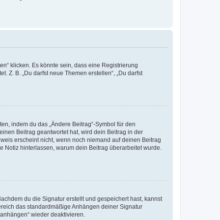
n“ klicken. Es könnte sein, dass eine Registrierung
t. Z. B. „Du darfst neue Themen erstellen“, „Du darfst
iten, indem du das „Ändere Beitrag“-Symbol für den
inen Beitrag geantwortet hat, wird dein Beitrag in der
nweis erscheint nicht, wenn noch niemand auf deinen Beitrag
ne Notiz hinterlassen, warum dein Beitrag überarbeitet wurde.
chdem du die Signatur erstellt und gespeichert hast, kannst
Bereich das standardmäßige Anhängen deiner Signatur
r anhängen“ wieder deaktivieren.