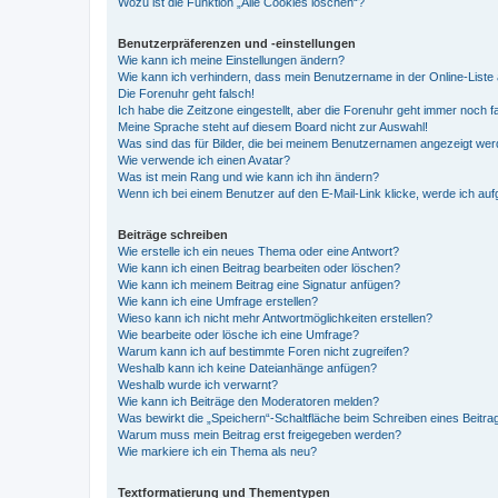
Wozu ist die Funktion „Alle Cookies löschen“?
Benutzerpräferenzen und -einstellungen
Wie kann ich meine Einstellungen ändern?
Wie kann ich verhindern, dass mein Benutzername in der Online-Liste 
Die Forenuhr geht falsch!
Ich habe die Zeitzone eingestellt, aber die Forenuhr geht immer noch f
Meine Sprache steht auf diesem Board nicht zur Auswahl!
Was sind das für Bilder, die bei meinem Benutzernamen angezeigt we
Wie verwende ich einen Avatar?
Was ist mein Rang und wie kann ich ihn ändern?
Wenn ich bei einem Benutzer auf den E-Mail-Link klicke, werde ich au
Beiträge schreiben
Wie erstelle ich ein neues Thema oder eine Antwort?
Wie kann ich einen Beitrag bearbeiten oder löschen?
Wie kann ich meinem Beitrag eine Signatur anfügen?
Wie kann ich eine Umfrage erstellen?
Wieso kann ich nicht mehr Antwortmöglichkeiten erstellen?
Wie bearbeite oder lösche ich eine Umfrage?
Warum kann ich auf bestimmte Foren nicht zugreifen?
Weshalb kann ich keine Dateianhänge anfügen?
Weshalb wurde ich verwarnt?
Wie kann ich Beiträge den Moderatoren melden?
Was bewirkt die „Speichern“-Schaltfläche beim Schreiben eines Beitra
Warum muss mein Beitrag erst freigegeben werden?
Wie markiere ich ein Thema als neu?
Textformatierung und Thementypen