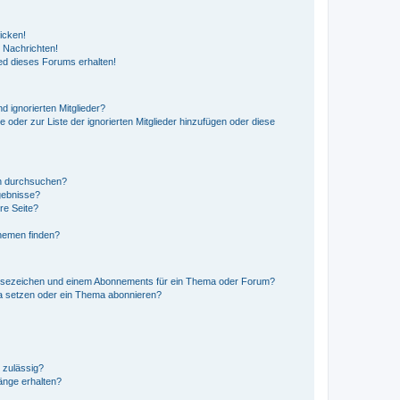
icken!
 Nachrichten!
ed dieses Forums erhalten!
d ignorierten Mitglieder?
e oder zur Liste der ignorierten Mitglieder hinzufügen oder diese
en durchsuchen?
gebnisse?
re Seite?
hemen finden?
esezeichen und einem Abonnements für ein Thema oder Forum?
a setzen oder ein Thema abonnieren?
 zulässig?
hänge erhalten?