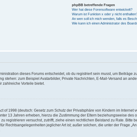
phpBB betreffende Fragen
Wer hat diese Forensoftware entwickelt?
Warum ist Funktion x oder y nicht enthalten
An wen soll ich mich wenden, falls es Besc
Wie kann ich einen Administrator des Board
istration dieses Forums entscheidet, ob du registriert sein musst, um Beiträge zu s
ung stehen: zum Beispiel Avatarbilder, Private Nachrichten, E-Mail-Versand an ander
 zahlreiche Vorteile bietet.
t of 1998 (deutsch: Gesetz zum Schutz der Privatsphäre von Kindern im Internet vo
unter 13 Jahren erheben, hierzu die Zustimmung der Eltern beziehungsweise des o
h zu registrieren versuchst, zutrifft, ziehe einen rechtlichen Beistand zu Rate. Bit
für Rechtsangelegenheiten jeglicher Art ist; außer solchen, die unter der Frage „
.