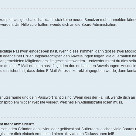
g komplett ausgeschaltet hat, damit sich keine neuen Benutzer mehr anmelden könn
 wurden. Um Hilfe zu erhalten, wende dich an die Board-Administration.
 richtige Passwort eingegeben hast. Wenn diese stimmen, dann gibt es zwei Mögl
tern oder deiner Erziehungsberechtigten den Anweisungen folgen, die du erhalten ha
u angemeldeten Mitglieder erst freigeschaltet werden – entweder musst du dies selbs
. Wenn du eine E-Mail erhalten hast, folge den dort enthaltenen Anweisungen. Ansons
 dir sicher bist, dass deine E-Mail-Adresse korrekt eingegeben wurde, dann kontak
Benutzername und dein Passwort richtig sind. Wenn dies der Fall ist, wende dich a
ionsproblem mit der Website vorliegt, welches ein Administrator lösen muss.
icht mehr anmelden?!
erschieden Gründen deaktiviert oder gelöscht hat. Außerdem löschen viele Boards r
triere dich einfach erneut und nimm aktiv an den Diskussionen teil!