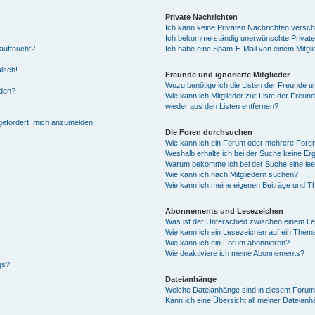
Private Nachrichten
Ich kann keine Privaten Nachrichten versch
Ich bekomme ständig unerwünschte Private
auftaucht?
Ich habe eine Spam-E-Mail von einem Mitgli
alsch!
Freunde und ignorierte Mitglieder
Wozu benötige ich die Listen der Freunde un
rden?
Wie kann ich Mitglieder zur Liste der Freund
wieder aus den Listen entfernen?
fgefordert, mich anzumelden.
Die Foren durchsuchen
Wie kann ich ein Forum oder mehrere For
Weshalb erhalte ich bei der Suche keine Er
Warum bekomme ich bei der Suche eine lee
Wie kann ich nach Mitgliedern suchen?
Wie kann ich meine eigenen Beiträge und T
Abonnements und Lesezeichen
Was ist der Unterschied zwischen einem L
Wie kann ich ein Lesezeichen auf ein Them
Wie kann ich ein Forum abonnieren?
Wie deaktiviere ich meine Abonnements?
gs?
Dateianhänge
Welche Dateianhänge sind in diesem Forum
Kann ich eine Übersicht all meiner Dateian