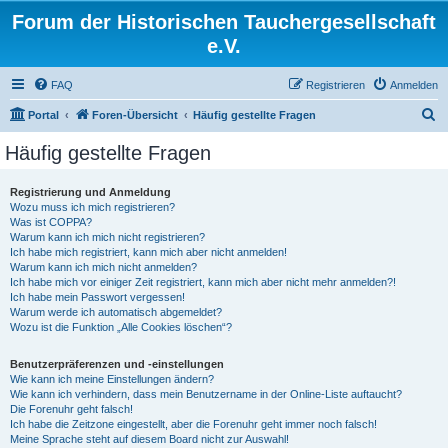
Forum der Historischen Tauchergesellschaft
e.V.
FAQ
Registrieren
Anmelden
S
Portal
Foren-Übersicht
Häufig gestellte Fragen
u
Häufig gestellte Fragen
c
h
Registrierung und Anmeldung
Wozu muss ich mich registrieren?
e
Was ist COPPA?
Warum kann ich mich nicht registrieren?
Ich habe mich registriert, kann mich aber nicht anmelden!
Warum kann ich mich nicht anmelden?
Ich habe mich vor einiger Zeit registriert, kann mich aber nicht mehr anmelden?!
Ich habe mein Passwort vergessen!
Warum werde ich automatisch abgemeldet?
Wozu ist die Funktion „Alle Cookies löschen“?
Benutzerpräferenzen und -einstellungen
Wie kann ich meine Einstellungen ändern?
Wie kann ich verhindern, dass mein Benutzername in der Online-Liste auftaucht?
Die Forenuhr geht falsch!
Ich habe die Zeitzone eingestellt, aber die Forenuhr geht immer noch falsch!
Meine Sprache steht auf diesem Board nicht zur Auswahl!