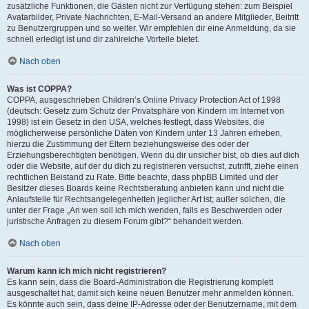
zusätzliche Funktionen, die Gästen nicht zur Verfügung stehen: zum Beispiel
Avatarbilder, Private Nachrichten, E-Mail-Versand an andere Mitglieder, Beitritt
zu Benutzergruppen und so weiter. Wir empfehlen dir eine Anmeldung, da sie
schnell erledigt ist und dir zahlreiche Vorteile bietet.
Nach oben
Was ist COPPA?
COPPA, ausgeschrieben Children’s Online Privacy Protection Act of 1998
(deutsch: Gesetz zum Schutz der Privatsphäre von Kindern im Internet von
1998) ist ein Gesetz in den USA, welches festlegt, dass Websites, die
möglicherweise persönliche Daten von Kindern unter 13 Jahren erheben,
hierzu die Zustimmung der Eltern beziehungsweise des oder der
Erziehungsberechtigten benötigen. Wenn du dir unsicher bist, ob dies auf dich
oder die Website, auf der du dich zu registrieren versuchst, zutrifft, ziehe einen
rechtlichen Beistand zu Rate. Bitte beachte, dass phpBB Limited und der
Besitzer dieses Boards keine Rechtsberatung anbieten kann und nicht die
Anlaufstelle für Rechtsangelegenheiten jeglicher Art ist; außer solchen, die
unter der Frage „An wen soll ich mich wenden, falls es Beschwerden oder
juristische Anfragen zu diesem Forum gibt?“ behandelt werden.
Nach oben
Warum kann ich mich nicht registrieren?
Es kann sein, dass die Board-Administration die Registrierung komplett
ausgeschaltet hat, damit sich keine neuen Benutzer mehr anmelden können.
Es könnte auch sein, dass deine IP-Adresse oder der Benutzername, mit dem