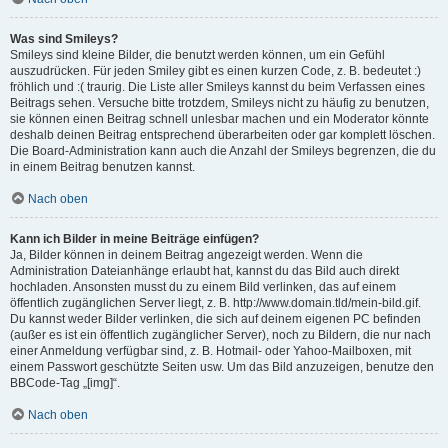
Was sind Smileys?
Smileys sind kleine Bilder, die benutzt werden können, um ein Gefühl
auszudrücken. Für jeden Smiley gibt es einen kurzen Code, z. B. bedeutet :)
fröhlich und :( traurig. Die Liste aller Smileys kannst du beim Verfassen eines
Beitrags sehen. Versuche bitte trotzdem, Smileys nicht zu häufig zu benutzen,
sie können einen Beitrag schnell unlesbar machen und ein Moderator könnte
deshalb deinen Beitrag entsprechend überarbeiten oder gar komplett löschen.
Die Board-Administration kann auch die Anzahl der Smileys begrenzen, die du
in einem Beitrag benutzen kannst.
Nach oben
Kann ich Bilder in meine Beiträge einfügen?
Ja, Bilder können in deinem Beitrag angezeigt werden. Wenn die
Administration Dateianhänge erlaubt hat, kannst du das Bild auch direkt
hochladen. Ansonsten musst du zu einem Bild verlinken, das auf einem
öffentlich zugänglichen Server liegt, z. B. http://www.domain.tld/mein-bild.gif.
Du kannst weder Bilder verlinken, die sich auf deinem eigenen PC befinden
(außer es ist ein öffentlich zugänglicher Server), noch zu Bildern, die nur nach
einer Anmeldung verfügbar sind, z. B. Hotmail- oder Yahoo-Mailboxen, mit
einem Passwort geschützte Seiten usw. Um das Bild anzuzeigen, benutze den
BBCode-Tag „[img]“.
Nach oben