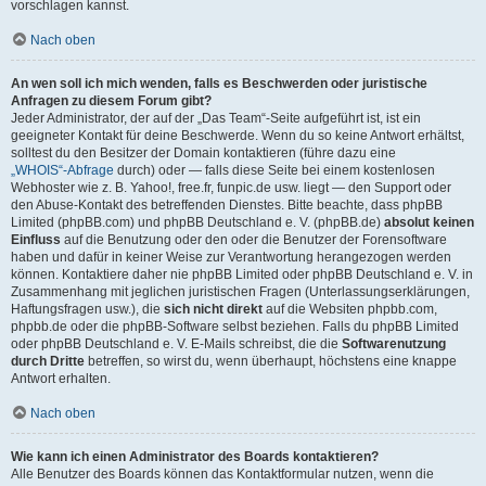
vorschlagen kannst.
Nach oben
An wen soll ich mich wenden, falls es Beschwerden oder juristische
Anfragen zu diesem Forum gibt?
Jeder Administrator, der auf der „Das Team“-Seite aufgeführt ist, ist ein
geeigneter Kontakt für deine Beschwerde. Wenn du so keine Antwort erhältst,
solltest du den Besitzer der Domain kontaktieren (führe dazu eine
„WHOIS“-Abfrage
durch) oder — falls diese Seite bei einem kostenlosen
Webhoster wie z. B. Yahoo!, free.fr, funpic.de usw. liegt — den Support oder
den Abuse-Kontakt des betreffenden Dienstes. Bitte beachte, dass phpBB
Limited (phpBB.com) und phpBB Deutschland e. V. (phpBB.de)
absolut keinen
Einfluss
auf die Benutzung oder den oder die Benutzer der Forensoftware
haben und dafür in keiner Weise zur Verantwortung herangezogen werden
können. Kontaktiere daher nie phpBB Limited oder phpBB Deutschland e. V. in
Zusammenhang mit jeglichen juristischen Fragen (Unterlassungserklärungen,
Haftungsfragen usw.), die
sich nicht direkt
auf die Websiten phpbb.com,
phpbb.de oder die phpBB-Software selbst beziehen. Falls du phpBB Limited
oder phpBB Deutschland e. V. E-Mails schreibst, die die
Softwarenutzung
durch Dritte
betreffen, so wirst du, wenn überhaupt, höchstens eine knappe
Antwort erhalten.
Nach oben
Wie kann ich einen Administrator des Boards kontaktieren?
Alle Benutzer des Boards können das Kontaktformular nutzen, wenn die