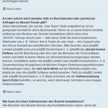
vorschlagen kannst.
Nach oben
An wen soll ich mich wenden, falls es Beschwerden oder juristische
Anfragen zu diesem Forum gibt?
Jeder Administrator, der auf der „Das Team“-Seite aufgeführt ist, ist ein
geeigneter Kontakt für deine Beschwerde. Wenn du so keine Antwort erhältst,
solltest du den Besitzer der Domain kontaktieren (führe dazu eine
„WHOIS“-Abfrage
durch) oder — falls diese Seite bei einem kostenlosen
Webhoster wie z. B. Yahoo!, free.fr, funpic.de usw. liegt — den Support oder
den Abuse-Kontakt des betreffenden Dienstes. Bitte beachte, dass phpBB
Limited (phpBB.com) und phpBB Deutschland e. V. (phpBB.de)
absolut keinen
Einfluss
auf die Benutzung oder den oder die Benutzer der Forensoftware
haben und dafür in keiner Weise zur Verantwortung herangezogen werden
können. Kontaktiere daher nie phpBB Limited oder phpBB Deutschland e. V. in
Zusammenhang mit jeglichen juristischen Fragen (Unterlassungserklärungen,
Haftungsfragen usw.), die
sich nicht direkt
auf die Websiten phpbb.com,
phpbb.de oder die phpBB-Software selbst beziehen. Falls du phpBB Limited
oder phpBB Deutschland e. V. E-Mails schreibst, die die
Softwarenutzung
durch Dritte
betreffen, so wirst du, wenn überhaupt, höchstens eine knappe
Antwort erhalten.
Nach oben
Wie kann ich einen Administrator des Boards kontaktieren?
Alle Benutzer des Boards können das Kontaktformular nutzen, wenn die