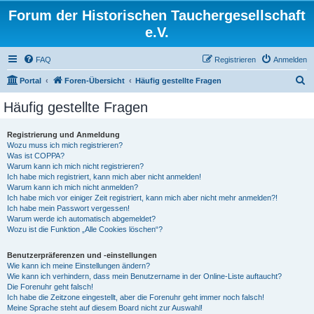
Forum der Historischen Tauchergesellschaft
e.V.
FAQ
Registrieren
Anmelden
S
Portal
Foren-Übersicht
Häufig gestellte Fragen
u
Häufig gestellte Fragen
c
h
Registrierung und Anmeldung
Wozu muss ich mich registrieren?
e
Was ist COPPA?
Warum kann ich mich nicht registrieren?
Ich habe mich registriert, kann mich aber nicht anmelden!
Warum kann ich mich nicht anmelden?
Ich habe mich vor einiger Zeit registriert, kann mich aber nicht mehr anmelden?!
Ich habe mein Passwort vergessen!
Warum werde ich automatisch abgemeldet?
Wozu ist die Funktion „Alle Cookies löschen“?
Benutzerpräferenzen und -einstellungen
Wie kann ich meine Einstellungen ändern?
Wie kann ich verhindern, dass mein Benutzername in der Online-Liste auftaucht?
Die Forenuhr geht falsch!
Ich habe die Zeitzone eingestellt, aber die Forenuhr geht immer noch falsch!
Meine Sprache steht auf diesem Board nicht zur Auswahl!