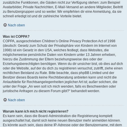
zusätzliche Funktionen, die Gästen nicht zur Verfügung stehen: zum Beispiel
Avatarbilder, Private Nachrichten, E-Mail-Versand an andere Mitglieder, Beitritt
zu Benutzergruppen und so weiter. Wir empfehlen dir eine Anmeldung, da sie
schnell erledigt ist und dir zahlreiche Vorteile bietet.
Nach oben
Was ist COPPA?
COPPA, ausgeschrieben Children’s Online Privacy Protection Act of 1998
(deutsch: Gesetz zum Schutz der Privatsphäre von Kindern im Internet von
1998) ist ein Gesetz in den USA, welches festlegt, dass Websites, die
möglicherweise persönliche Daten von Kindern unter 13 Jahren erheben,
hierzu die Zustimmung der Eltern beziehungsweise des oder der
Erziehungsberechtigten benötigen. Wenn du dir unsicher bist, ob dies auf dich
oder die Website, auf der du dich zu registrieren versuchst, zutrifft, ziehe einen
rechtlichen Beistand zu Rate. Bitte beachte, dass phpBB Limited und der
Besitzer dieses Boards keine Rechtsberatung anbieten kann und nicht die
Anlaufstelle für Rechtsangelegenheiten jeglicher Art ist; außer solchen, die
unter der Frage „An wen soll ich mich wenden, falls es Beschwerden oder
juristische Anfragen zu diesem Forum gibt?“ behandelt werden.
Nach oben
Warum kann ich mich nicht registrieren?
Es kann sein, dass die Board-Administration die Registrierung komplett
ausgeschaltet hat, damit sich keine neuen Benutzer mehr anmelden können.
Es könnte auch sein, dass deine IP-Adresse oder der Benutzername, mit dem