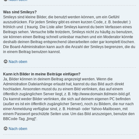
Was sind Smileys?
Smileys sind kleine Bilder, die benutzt werden können, um ein Gefühl
auszudrücken. Für jeden Smiley gibt es einen kurzen Code, z. B. bedeutet :)
fröhlich und :( traurig. Die Liste aller Smileys kannst du beim Verfassen eines
Beitrags sehen. Versuche bitte trotzdem, Smileys nicht zu häufig zu benutzen,
sie können einen Beitrag schnell unlesbar machen und ein Moderator könnte
deshalb deinen Beitrag entsprechend überarbeiten oder gar komplett löschen.
Die Board-Administration kann auch die Anzahl der Smileys begrenzen, die du
in einem Beitrag benutzen kannst.
Nach oben
Kann ich Bilder in meine Beiträge einfügen?
Ja, Bilder können in deinem Beitrag angezeigt werden. Wenn die
Administration Dateianhänge erlaubt hat, kannst du das Bild auch direkt
hochladen. Ansonsten musst du zu einem Bild verlinken, das auf einem
öffentlich zugänglichen Server liegt, z. B. http://www.domain.tld/mein-bild.gif.
Du kannst weder Bilder verlinken, die sich auf deinem eigenen PC befinden
(außer es ist ein öffentlich zugänglicher Server), noch zu Bildern, die nur nach
einer Anmeldung verfügbar sind, z. B. Hotmail- oder Yahoo-Mailboxen, mit
einem Passwort geschützte Seiten usw. Um das Bild anzuzeigen, benutze den
BBCode-Tag „[img]“.
Nach oben