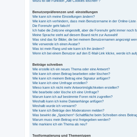
Wozu ist die Funktion „Alle Cookies löschen“?
Benutzerpräferenzen und -einstellungen
Wie kann ich meine Einstellungen ändern?
Wie kann ich verhindern, dass mein Benutzername in der Online-Liste 
Die Forenuhr geht falsch!
Ich habe die Zeitzone eingestellt, aber die Forenuhr geht immer noch f
Meine Sprache steht auf diesem Board nicht zur Auswahl!
Was sind das für Bilder, die bei meinem Benutzernamen angezeigt we
Wie verwende ich einen Avatar?
Was ist mein Rang und wie kann ich ihn ändern?
Wenn ich bei einem Benutzer auf den E-Mail-Link klicke, werde ich au
Beiträge schreiben
Wie erstelle ich ein neues Thema oder eine Antwort?
Wie kann ich einen Beitrag bearbeiten oder löschen?
Wie kann ich meinem Beitrag eine Signatur anfügen?
Wie kann ich eine Umfrage erstellen?
Wieso kann ich nicht mehr Antwortmöglichkeiten erstellen?
Wie bearbeite oder lösche ich eine Umfrage?
Warum kann ich auf bestimmte Foren nicht zugreifen?
Weshalb kann ich keine Dateianhänge anfügen?
Weshalb wurde ich verwarnt?
Wie kann ich Beiträge den Moderatoren melden?
Was bewirkt die „Speichern“-Schaltfläche beim Schreiben eines Beitra
Warum muss mein Beitrag erst freigegeben werden?
Wie markiere ich ein Thema als neu?
Textformatierung und Thementypen