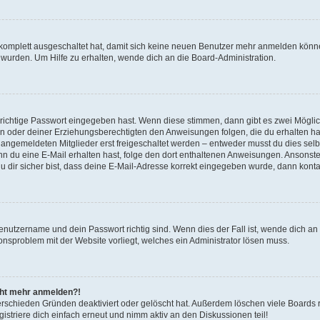
g komplett ausgeschaltet hat, damit sich keine neuen Benutzer mehr anmelden könn
 wurden. Um Hilfe zu erhalten, wende dich an die Board-Administration.
 richtige Passwort eingegeben hast. Wenn diese stimmen, dann gibt es zwei Mögl
tern oder deiner Erziehungsberechtigten den Anweisungen folgen, die du erhalten ha
u angemeldeten Mitglieder erst freigeschaltet werden – entweder musst du dies selbs
. Wenn du eine E-Mail erhalten hast, folge den dort enthaltenen Anweisungen. Ansons
 dir sicher bist, dass deine E-Mail-Adresse korrekt eingegeben wurde, dann kontak
Benutzername und dein Passwort richtig sind. Wenn dies der Fall ist, wende dich a
ionsproblem mit der Website vorliegt, welches ein Administrator lösen muss.
icht mehr anmelden?!
erschieden Gründen deaktiviert oder gelöscht hat. Außerdem löschen viele Boards r
triere dich einfach erneut und nimm aktiv an den Diskussionen teil!