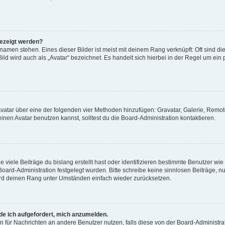
gezeigt werden?
amen stehen. Eines dieser Bilder ist meist mit deinem Rang verknüpft: Oft sind di
ld wird auch als „Avatar“ bezeichnet. Es handelt sich hierbei in der Regel um ein
 Avatar über eine der folgenden vier Methoden hinzufügen: Gravatar, Galerie, Rem
en Avatar benutzen kannst, solltest du die Board-Administration kontaktieren.
viele Beiträge du bislang erstellt hast oder identifizieren bestimmte Benutzer w
 Board-Administration festgelegt wurden. Bitte schreibe keine sinnlosen Beiträge
wird deinen Rang unter Umständen einfach wieder zurücksetzen.
rde ich aufgefordert, mich anzumelden.
ion für Nachrichten an andere Benutzer nutzen, falls diese von der Board-Administ