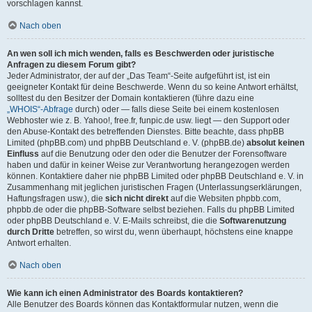
vorschlagen kannst.
Nach oben
An wen soll ich mich wenden, falls es Beschwerden oder juristische
Anfragen zu diesem Forum gibt?
Jeder Administrator, der auf der „Das Team“-Seite aufgeführt ist, ist ein
geeigneter Kontakt für deine Beschwerde. Wenn du so keine Antwort erhältst,
solltest du den Besitzer der Domain kontaktieren (führe dazu eine
„WHOIS“-Abfrage
durch) oder — falls diese Seite bei einem kostenlosen
Webhoster wie z. B. Yahoo!, free.fr, funpic.de usw. liegt — den Support oder
den Abuse-Kontakt des betreffenden Dienstes. Bitte beachte, dass phpBB
Limited (phpBB.com) und phpBB Deutschland e. V. (phpBB.de)
absolut keinen
Einfluss
auf die Benutzung oder den oder die Benutzer der Forensoftware
haben und dafür in keiner Weise zur Verantwortung herangezogen werden
können. Kontaktiere daher nie phpBB Limited oder phpBB Deutschland e. V. in
Zusammenhang mit jeglichen juristischen Fragen (Unterlassungserklärungen,
Haftungsfragen usw.), die
sich nicht direkt
auf die Websiten phpbb.com,
phpbb.de oder die phpBB-Software selbst beziehen. Falls du phpBB Limited
oder phpBB Deutschland e. V. E-Mails schreibst, die die
Softwarenutzung
durch Dritte
betreffen, so wirst du, wenn überhaupt, höchstens eine knappe
Antwort erhalten.
Nach oben
Wie kann ich einen Administrator des Boards kontaktieren?
Alle Benutzer des Boards können das Kontaktformular nutzen, wenn die