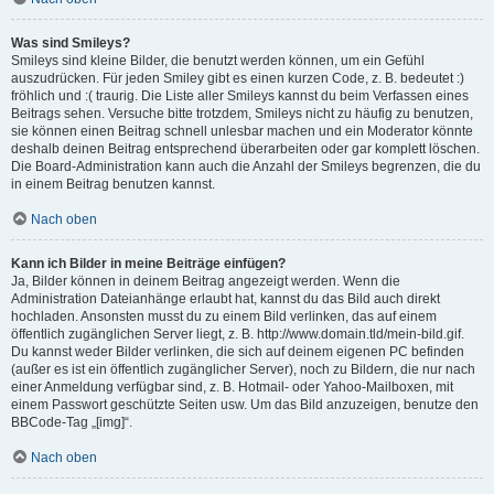
Was sind Smileys?
Smileys sind kleine Bilder, die benutzt werden können, um ein Gefühl
auszudrücken. Für jeden Smiley gibt es einen kurzen Code, z. B. bedeutet :)
fröhlich und :( traurig. Die Liste aller Smileys kannst du beim Verfassen eines
Beitrags sehen. Versuche bitte trotzdem, Smileys nicht zu häufig zu benutzen,
sie können einen Beitrag schnell unlesbar machen und ein Moderator könnte
deshalb deinen Beitrag entsprechend überarbeiten oder gar komplett löschen.
Die Board-Administration kann auch die Anzahl der Smileys begrenzen, die du
in einem Beitrag benutzen kannst.
Nach oben
Kann ich Bilder in meine Beiträge einfügen?
Ja, Bilder können in deinem Beitrag angezeigt werden. Wenn die
Administration Dateianhänge erlaubt hat, kannst du das Bild auch direkt
hochladen. Ansonsten musst du zu einem Bild verlinken, das auf einem
öffentlich zugänglichen Server liegt, z. B. http://www.domain.tld/mein-bild.gif.
Du kannst weder Bilder verlinken, die sich auf deinem eigenen PC befinden
(außer es ist ein öffentlich zugänglicher Server), noch zu Bildern, die nur nach
einer Anmeldung verfügbar sind, z. B. Hotmail- oder Yahoo-Mailboxen, mit
einem Passwort geschützte Seiten usw. Um das Bild anzuzeigen, benutze den
BBCode-Tag „[img]“.
Nach oben