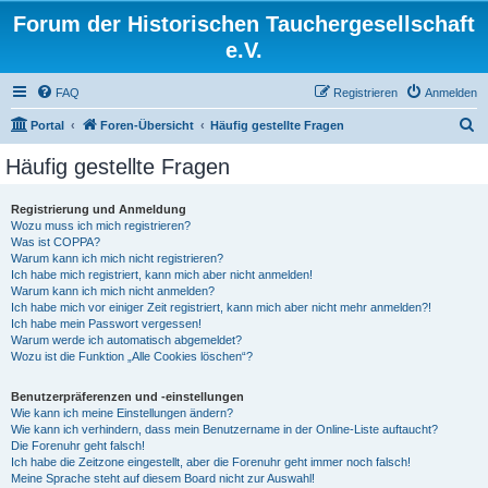
Forum der Historischen Tauchergesellschaft
e.V.
FAQ
Registrieren
Anmelden
S
Portal
Foren-Übersicht
Häufig gestellte Fragen
u
Häufig gestellte Fragen
c
h
Registrierung und Anmeldung
Wozu muss ich mich registrieren?
e
Was ist COPPA?
Warum kann ich mich nicht registrieren?
Ich habe mich registriert, kann mich aber nicht anmelden!
Warum kann ich mich nicht anmelden?
Ich habe mich vor einiger Zeit registriert, kann mich aber nicht mehr anmelden?!
Ich habe mein Passwort vergessen!
Warum werde ich automatisch abgemeldet?
Wozu ist die Funktion „Alle Cookies löschen“?
Benutzerpräferenzen und -einstellungen
Wie kann ich meine Einstellungen ändern?
Wie kann ich verhindern, dass mein Benutzername in der Online-Liste auftaucht?
Die Forenuhr geht falsch!
Ich habe die Zeitzone eingestellt, aber die Forenuhr geht immer noch falsch!
Meine Sprache steht auf diesem Board nicht zur Auswahl!