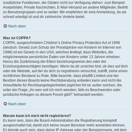
zusätzliche Funktionen, die Gästen nicht zur Verfügung stehen: zum Beispiel
Avatarbilder, Private Nachrichten, E-Mail-Versand an andere Mitglieder, Beitritt
zu Benutzergruppen und so weiter. Wir empfehlen dir eine Anmeldung, da sie
schnell erledigt ist und dir zahlreiche Vorteile bietet.
Nach oben
Was ist COPPA?
COPPA, ausgeschrieben Children’s Online Privacy Protection Act of 1998
(deutsch: Gesetz zum Schutz der Privatsphäre von Kindern im Internet von
1998) ist ein Gesetz in den USA, welches festlegt, dass Websites, die
möglicherweise persönliche Daten von Kindern unter 13 Jahren erheben,
hierzu die Zustimmung der Eltern beziehungsweise des oder der
Erziehungsberechtigten benötigen. Wenn du dir unsicher bist, ob dies auf dich
oder die Website, auf der du dich zu registrieren versuchst, zutrifft, ziehe einen
rechtlichen Beistand zu Rate. Bitte beachte, dass phpBB Limited und der
Besitzer dieses Boards keine Rechtsberatung anbieten kann und nicht die
Anlaufstelle für Rechtsangelegenheiten jeglicher Art ist; außer solchen, die
unter der Frage „An wen soll ich mich wenden, falls es Beschwerden oder
juristische Anfragen zu diesem Forum gibt?“ behandelt werden.
Nach oben
Warum kann ich mich nicht registrieren?
Es kann sein, dass die Board-Administration die Registrierung komplett
ausgeschaltet hat, damit sich keine neuen Benutzer mehr anmelden können.
Es könnte auch sein, dass deine IP-Adresse oder der Benutzername, mit dem