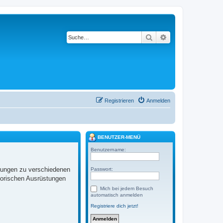
Suche
Erweiterte Suche
Registrieren
Anmelden
BENUTZER-MENÜ
Benutzername:
llungen zu verschiedenen
Passwort:
torischen Ausrüstungen
Mich bei jedem Besuch
automatisch anmelden
Registriere dich jetzt!