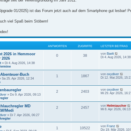
iträge seit der Vereinsgründung im Jahr 2011.
Upgrade 01/2025) ist das Forum jetzt auch auf dem Smartphone gut lesbar! Pr
uch viel Spaß beim Stöbern!
ndex!
ANTWORTEN
ZUGRIFFE
LETZTER BEITRAG
N
t 2026 in Hemmoor
von
Baelt
0
38
e
Di 4. Aug 2026, 14:38
r 2026
u
t
» Di 4. Aug 2026, 14:38
e
Termine
s
t
N
-Abenteuer-Buch
von
oxydiver
e
1
1867
e
Di 12. Mai 2026, 15:2
r
 Sa 25. Apr 2026, 12:34
u
B
n
e
e
s
i
N
enbauregler
von
oxydiver
2
2403
t
t
e
Mi 29. Apr 2026, 16:2
diver
» Do 9. Apr 2026, 09:13
e
r
u
regler
r
a
e
B
g
s
e
hlauchregler MD
von
Helmtaucher
t
2
2457
i
Mi 8. Apr 2026, 06:13
LW/Medi
e
t
r
diver
» Di 7. Apr 2026, 06:27
r
B
hregler
a
e
g
i
N
e
von
Franz
1
10522
t
e
Do 19. Mär 2026, 10: