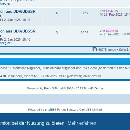
nz
» Di 5. Sep 2023, 09:18
r
u
hregler
a
e
g
s
N
uch aus DDR/UDSSR
von
CG43
t
4
3757
e
Mi 18. Feb 2026, 15:
n
e
u
r
Fr 2. Jan 2026, 18:25
e
B
s
e
t
i
N
uch aus DDR/UDSSR
von
CG43
e
0
2928
t
e
Fr 2. Jan 2026, 18:40
n
r
r
u
B
Fr 2. Jan 2026, 18:40
a
e
e
hregler
g
s
i
t
t
607 Themen • Seite
1
e
r
r
a
B
g
e
i
line :: 0 sichtbare Mitglieder, 0 unsichtbare Mitglieder und 781 Gäste (basierend auf den ak
t
r
a
5470
Besuchern, die am Mi 18. Feb 2026, 19:47 gleichzeitig online waren.
g
Powered by
Board3 Portal
© 2009 - 2023 Board3 Group
Powered by
phpBB
® Forum Software © phpBB Limited
Deutsche Übersetzung durch
phpBB.de
Datenschutz
|
Nutzungsbedingungen
mfort bei der Nutzung zu bieten.
Mehr erfahren