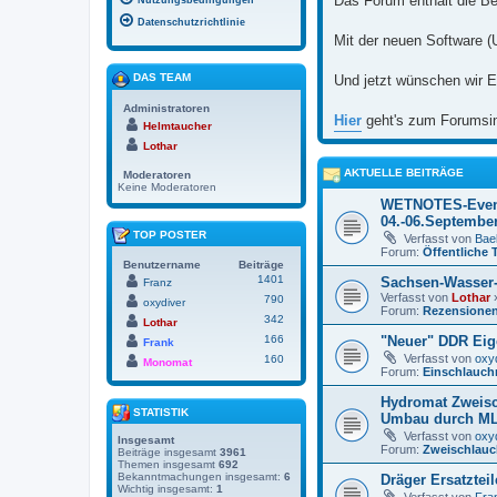
Das Forum enthält die Be
Nutzungsbedingungen
Datenschutzrichtlinie
Mit der neuen Software (
DAS TEAM
Und jetzt wünschen wir E
Administratoren
Hier
geht's zum Forumsi
Helmtaucher
Lothar
AKTUELLE BEITRÄGE
Moderatoren
Keine Moderatoren
WETNOTES-Even
04.-06.Septembe
TOP POSTER
Verfasst von
Bael
Forum:
Öffentliche 
Benutzername
Beiträge
1401
Sachsen-Wasser
Franz
Verfasst von
Lothar
»
790
oxydiver
Forum:
Rezensione
342
Lothar
166
"Neuer" DDR Eig
Frank
Verfasst von
oxy
160
Monomat
Forum:
Einschlauch
Hydromat Zweisc
STATISTIK
Umbau durch M
Verfasst von
oxy
Insgesamt
Forum:
Zweischlauc
Beiträge insgesamt
3961
Themen insgesamt
692
Bekanntmachungen insgesamt:
6
Dräger Ersatzteil
Wichtig insgesamt:
1