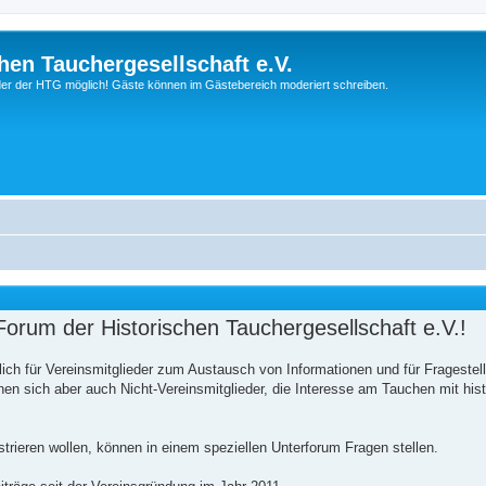
hen Tauchergesellschaft e.V.
ieder der HTG möglich! Gäste können im Gästebereich moderiert schreiben.
orum der Historischen Tauchergesellschaft e.V.!
ich für Vereinsmitglieder zum Austausch von Informationen und für Frageste
n sich aber auch Nicht-Vereinsmitglieder, die Interesse am Tauchen mit his
istrieren wollen, können in einem speziellen Unterforum Fragen stellen.