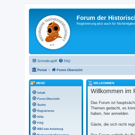
Forum der Historisc
Registrierung jetzt auch für Nichtmitgl
Schnellzugriff
FAQ
Portal
Foren-Übersicht
MENÜ
WILLKOMMEN
Willkommen im F
Inhalt
Foren-Übersicht
Das Forum ist hauptsächl
Suche
Themen gedacht, es könne
Registrieren
haben, hier anmelden.
Hilfe
FAQ
Gäste, die sich nicht reg
BBCode-Anleitung