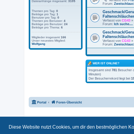
Verfasst von
Fra
Dateianhänge insgesamt:
3105
Forum:
Zweischlauc
Themen pro Tag:
0
Geschmack/Ger
Beiträge pro Tag:
1
Faltenschläuche
Benutzer pro Tag:
0
Verfasst von
CG43
» 
Themen pro Benutzer:
4
Forum:
Ich suche....
Beiträge pro Benutzer:
24
Beiträge pro Thema:
6
Geschmack/Ger
Faltenschläuche
Mitglieder insgesamt
166
Verfasst von
CG43
» 
Unser neuestes Mitglied:
Wolfgang
Forum:
Zweischlauc
WER IST ONLINE?
Insgesamt sind
781
Besucher on
Minuten)
Der Besucherrekord liegt bei
1
Portal
Foren-Übersicht
Diese Website nutzt Cookies, um dir den bestmöglichen Ko