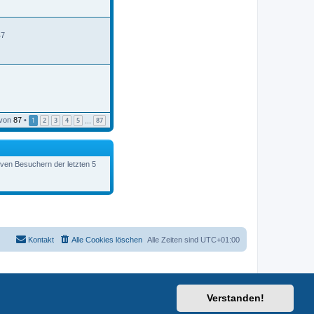
B
e
i
t
47
r
a
g
von
87
•
1
2
3
4
5
87
…
tiven Besuchern der letzten 5
Kontakt
Alle Cookies löschen
Alle Zeiten sind
UTC+01:00
Verstanden!