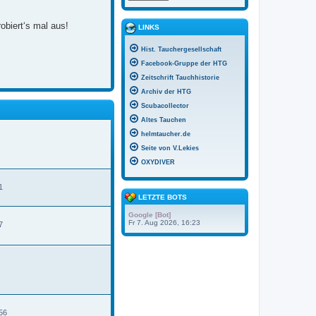
obiert‘s mal aus!
LINKS
Hist. Tauchergesellschaft
Facebook-Gruppe der HTG
Zeitschrift Tauchhistorie
Archiv der HTG
Scubacollector
Altes Tauchen
helmtaucher.de
Seite von V.Lekies
OXYDIVER
1
LETZTE BOTS
Google [Bot]
Fr 7. Aug 2026, 16:23
7
N
e
u
e
s
t
e
56
r